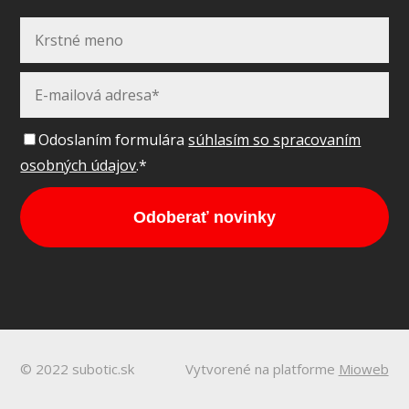
Odoslaním formulára
súhlasím so spracovaním
osobných údajov
.*
Odoberať novinky
© 2022 subotic.sk
Vytvorené na platforme
Mioweb