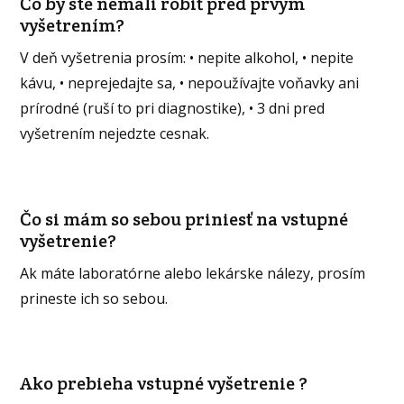
Čo by ste nemali robiť pred prvým
vyšetrením?
V deň vyšetrenia prosím: • nepite alkohol, • nepite
kávu, • neprejedajte sa, • nepoužívajte voňavky ani
prírodné (ruší to pri diagnostike), • 3 dni pred
vyšetrením nejedzte cesnak.
Čo si mám so sebou priniesť na vstupné
vyšetrenie?
Ak máte laboratórne alebo lekárske nálezy, prosím
prineste ich so sebou.
Ako prebieha vstupné vyšetrenie ?