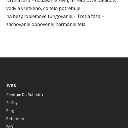
Druhá fáza – dodávanie živín, minerálov, vitamínov,
vody a všetkého, čo telo potrebuje
na bezproblémové fungovanie. • Tretia fáza –
zachovanie obnovenej harmónie tela.
WEB
Centrum Dr. Subotića
Služby
Blog
Referencie
FAQ