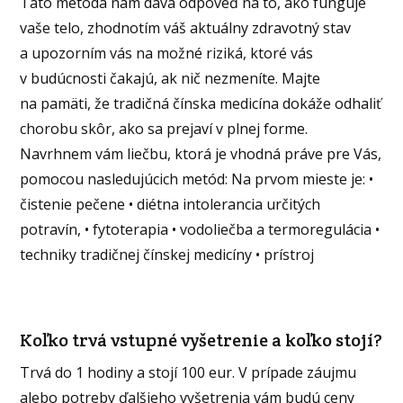
Táto metóda nám dáva odpoveď na to, ako funguje
vaše telo, zhodnotím váš aktuálny zdravotný stav
a upozorním vás na možné riziká, ktoré vás
v budúcnosti čakajú, ak nič nezmeníte. Majte
na pamäti, že tradičná čínska medicína dokáže odhaliť
chorobu skôr, ako sa prejaví v plnej forme.
Navrhnem vám liečbu, ktorá je vhodná práve pre Vás,
pomocou nasledujúcich metód: Na prvom mieste je: •
čistenie pečene • diétna intolerancia určitých
potravín, • fytoterapia • vodoliečba a termoregulácia •
techniky tradičnej čínskej medicíny • prístroj
Koľko trvá vstupné vyšetrenie a koľko stojí?
Trvá do 1 hodiny a stojí 100 eur. V prípade záujmu
alebo potreby ďalšieho vyšetrenia vám budú ceny