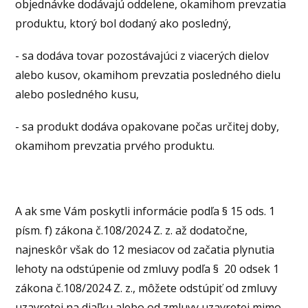
objednávke dodávajú oddelene, okamihom prevzatia
produktu, ktorý bol dodaný ako posledný,
- sa dodáva tovar pozostávajúci z viacerých dielov
alebo kusov, okamihom prevzatia posledného dielu
alebo posledného kusu,
- sa produkt dodáva opakovane počas určitej doby,
okamihom prevzatia prvého produktu.
A ak sme Vám poskytli informácie podľa § 15 ods. 1
písm. f) zákona č.108/2024 Z. z. až dodatočne,
najneskôr však do 12 mesiacov od začatia plynutia
lehoty na odstúpenie od zmluvy podľa § 20 odsek 1
zákona č.108/2024 Z. z., môžete odstúpiť od zmluvy
uzavretej na diaľku alebo od zmluvy uzavretej mimo