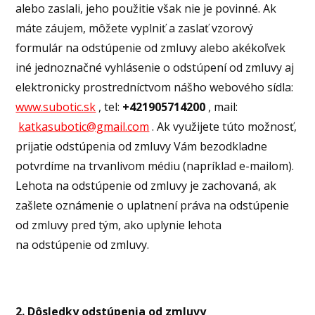
alebo zaslali, jeho použitie však nie je povinné. Ak
máte záujem, môžete vyplniť a zaslať vzorový
formulár na odstúpenie od zmluvy alebo akékoľvek
iné jednoznačné vyhlásenie o odstúpení od zmluvy aj
elektronicky prostredníctvom nášho webového sídla:
www.subotic.sk
, tel:
+421905714200
, mail:
katkasubotic@gmail.com
. Ak využijete túto možnosť,
prijatie odstúpenia od zmluvy Vám bezodkladne
potvrdíme na trvanlivom médiu (napríklad e-mailom).
Lehota na odstúpenie od zmluvy je zachovaná, ak
zašlete oznámenie o uplatnení práva na odstúpenie
od zmluvy pred tým, ako uplynie lehota
na odstúpenie od zmluvy.
2. Dôsledky odstúpenia od zmluvy