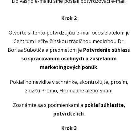
Do vášho e-mailu sme poslali potvrdzovací e-mail.
Krok 2
Otvorte si tento potvrdzujúci e-mail odosielateľom je
Centrum liečby čínskou tradičnou medicínou Dr.
Borisa Subotića a predmetom je
Potvrdenie súhlasu
so spracovaním osobných a zasielaním
marketingových ponúk
.
Pokiaľ ho nevidíte v schránke, skontrolujte, prosím,
zložku Promo, Hromadné alebo Spam.
Zoznámte sa s podmienkami a
pokiaľ súhlasíte,
potvrďte ich
.
Krok 3