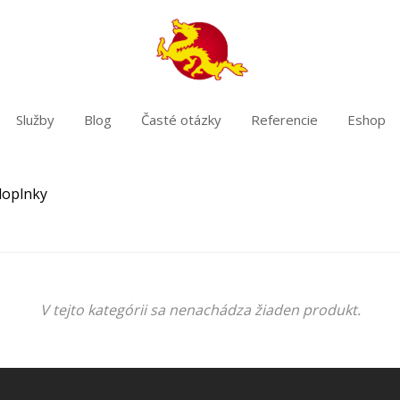
Služby
Blog
Časté otázky
Referencie
Eshop
doplnky
V tejto kategórii sa nenachádza žiaden produkt.