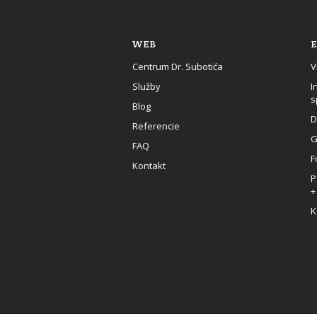
WEB
E
Centrum Dr. Subotića
V
Služby
I
s
Blog
D
Referencie
G
FAQ
F
Kontakt
P
+
K